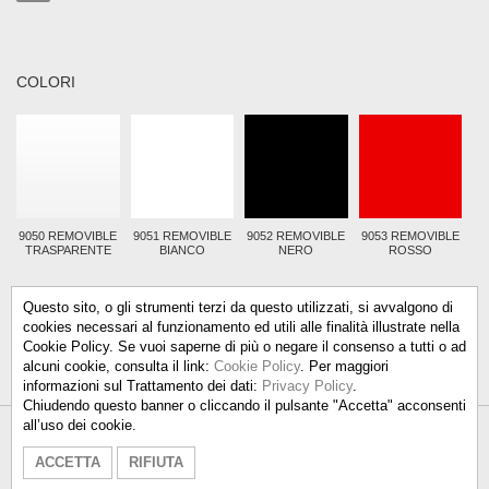
COLORI
9050 REMOVIBLE
9051 REMOVIBLE
9052 REMOVIBLE
9053 REMOVIBLE
TRASPARENTE
BIANCO
NERO
ROSSO
Questo sito, o gli strumenti terzi da questo utilizzati, si avvalgono di
cookies necessari al funzionamento ed utili alle finalità illustrate nella
Cookie Policy. Se vuoi saperne di più o negare il consenso a tutti o ad
alcuni cookie, consulta il link:
Cookie Policy
. Per maggiori
informazioni sul Trattamento dei dati:
Privacy Policy
.
Chiudendo questo banner o cliccando il pulsante "Accetta" acconsenti
all’uso dei cookie.
Talken Color S.r.l.
-
info@talkencolor.it
-
ACCETTA
RIFIUTA
PRIVACY POLICY
-
COOKIE POLICY