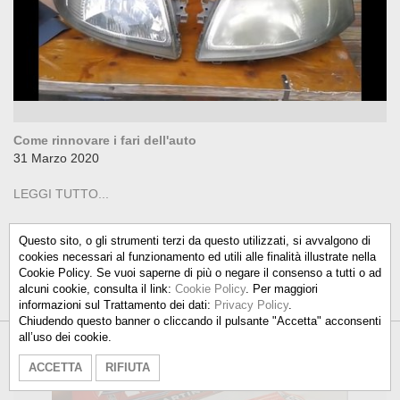
Come rinnovare i fari dell'auto
31 Marzo 2020
LEGGI TUTTO...
Questo sito, o gli strumenti terzi da questo utilizzati, si avvalgono di
cookies necessari al funzionamento ed utili alle finalità illustrate nella
Cookie Policy. Se vuoi saperne di più o negare il consenso a tutti o ad
alcuni cookie, consulta il link:
Cookie Policy
. Per maggiori
informazioni sul Trattamento dei dati:
Privacy Policy
.
Chiudendo questo banner o cliccando il pulsante "Accetta" acconsenti
all’uso dei cookie.
Talken Color S.r.l.
-
info@talkencolor.it
-
ACCETTA
RIFIUTA
PRIVACY POLICY
-
COOKIE POLICY