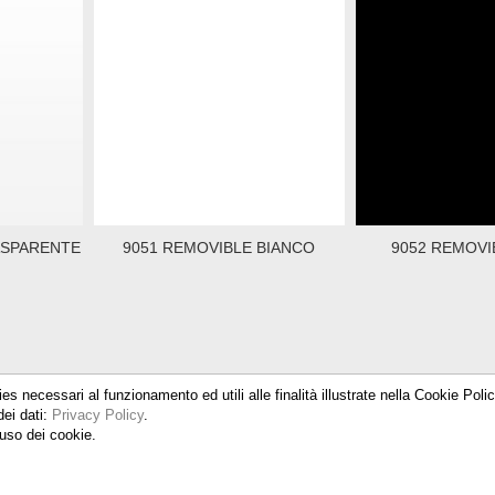
ASPARENTE
9051 REMOVIBLE BIANCO
9052 REMOVI
ies necessari al funzionamento ed utili alle finalità illustrate nella Cookie Pol
dei dati:
Privacy Policy
.
uso dei cookie.
 15, 20025 Legnano (MI) - Tel. 0331 579100 - Fax. 0331 579327 - P.Iva IT04
PRIVACY POLICY
-
COOKIE POLICY