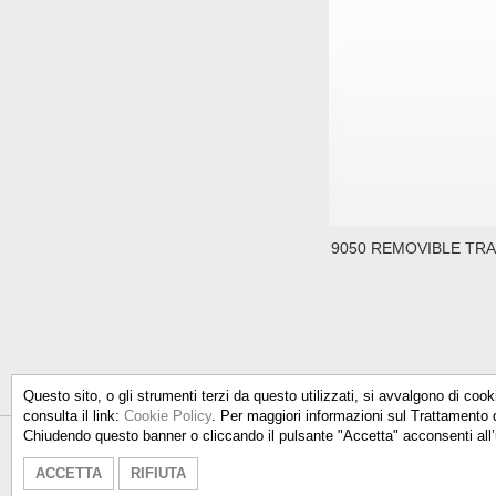
9050 REMOVIBLE TR
Questo sito, o gli strumenti terzi da questo utilizzati, si avvalgono di cook
consulta il link:
Cookie Policy
. Per maggiori informazioni sul Trattamento 
Chiudendo questo banner o cliccando il pulsante "Accetta" acconsenti all’
Talken Color S.r.l.
- Via Don Milani
ACCETTA
RIFIUTA