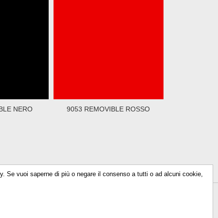
BLE NERO
9053 REMOVIBLE ROSSO
icy. Se vuoi saperne di più o negare il consenso a tutti o ad alcuni cookie,
614930156
-
info@talkencolor.it
-