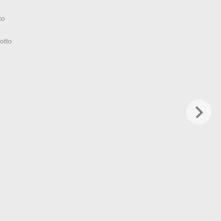
to
otto