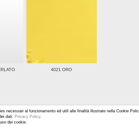
ERLATO
4021 ORO
ies necessari al funzionamento ed utili alle finalità illustrate nella Cookie Pol
dei dati:
Privacy Policy
.
uso dei cookie.
 15, 20025 Legnano (MI) - Tel. 0331 579100 - Fax. 0331 579327 - P.Iva IT04
PRIVACY POLICY
-
COOKIE POLICY