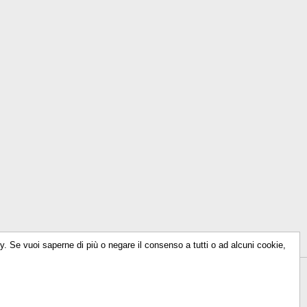
icy. Se vuoi saperne di più o negare il consenso a tutti o ad alcuni cookie,
614930156
-
info@talkencolor.it
-