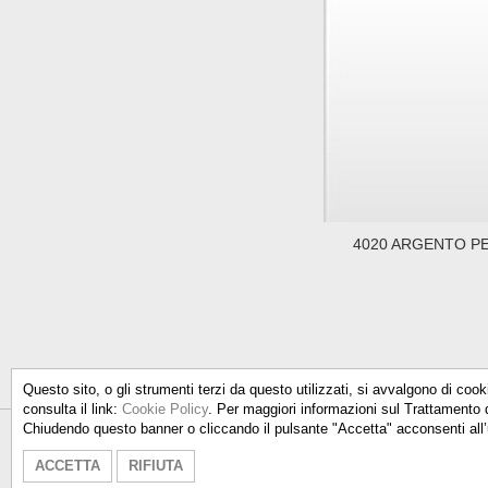
4020 ARGENTO P
Questo sito, o gli strumenti terzi da questo utilizzati, si avvalgono di cook
consulta il link:
Cookie Policy
. Per maggiori informazioni sul Trattamento 
Chiudendo questo banner o cliccando il pulsante "Accetta" acconsenti all’
Talken Color S.r.l.
- Via Don Milani
ACCETTA
RIFIUTA