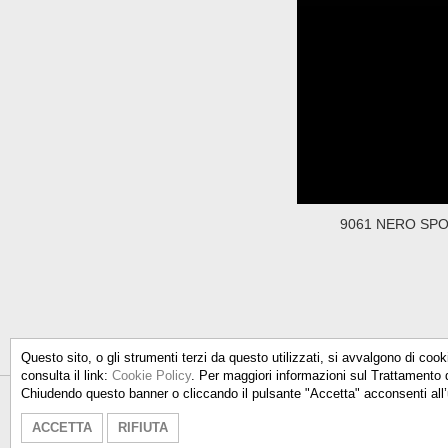
9061 NERO SPO
Questo sito, o gli strumenti terzi da questo utilizzati, si avvalgono di cook
consulta il link:
Cookie Policy
. Per maggiori informazioni sul Trattamento 
Chiudendo questo banner o cliccando il pulsante "Accetta" acconsenti all’
Talken Color S.r.l.
- Via Don Milani
ACCETTA
RIFIUTA