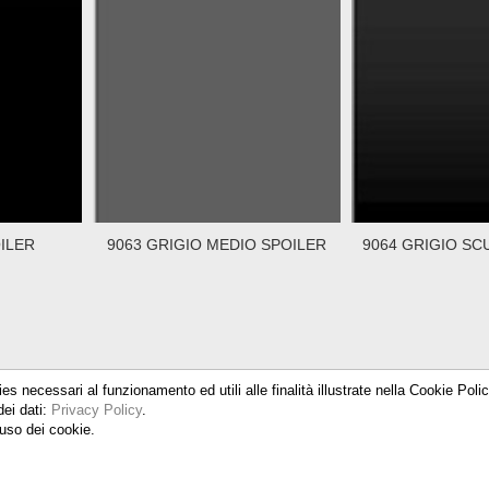
ILER
9063 GRIGIO MEDIO SPOILER
9064 GRIGIO SC
ies necessari al funzionamento ed utili alle finalità illustrate nella Cookie Pol
dei dati:
Privacy Policy
.
uso dei cookie.
 15, 20025 Legnano (MI) - Tel. 0331 579100 - Fax. 0331 579327 - P.Iva IT04
PRIVACY POLICY
-
COOKIE POLICY