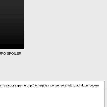
URO SPOILER
icy. Se vuoi saperne di più o negare il consenso a tutti o ad alcuni cookie,
614930156
-
info@talkencolor.it
-