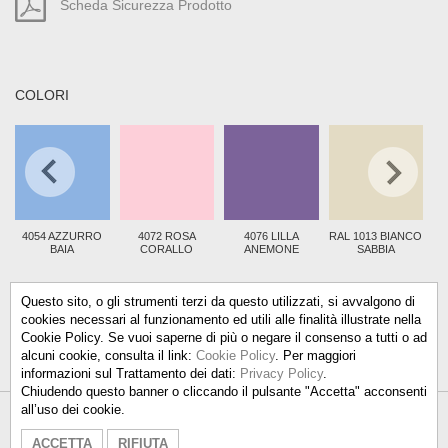
Scheda Sicurezza Prodotto
COLORI
4054 AZZURRO
4072 ROSA
4076 LILLA
RAL 1013 BIANCO
BAIA
CORALLO
ANEMONE
SABBIA
Questo sito, o gli strumenti terzi da questo utilizzati, si avvalgono di
cookies necessari al funzionamento ed utili alle finalità illustrate nella
Cookie Policy. Se vuoi saperne di più o negare il consenso a tutti o ad
alcuni cookie, consulta il link:
Cookie Policy
. Per maggiori
informazioni sul Trattamento dei dati:
Privacy Policy
.
Chiudendo questo banner o cliccando il pulsante "Accetta" acconsenti
all’uso dei cookie.
Talken Color S.r.l.
-
info@talkencolor.it
-
ACCETTA
RIFIUTA